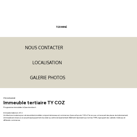
TERMINÉ
NOUS CONTACTER
GALERIE PHOTOS
PROGRAMME
Immeuble tertiaire TY COZ
Programme immobilier à Questembert
Immeuble réalisé en 2012
Architecture moderne pour cet ensemble immobilier composé de bureaux et commerces d’une surface de 1 990 m² et un sous-sol recevant des places de stationnement.
L’immeuble est situé sur un axe principal qui permet d’accéder au centre de Questembert. Bâtiment répondant aux normes THPE, regroupant des cabinets médicaux et
différents commerces.