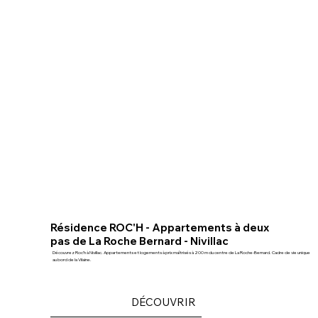
Résidence ROC'H - Appartements à deux
pas de La Roche Bernard - Nivillac
Découvrez Roc’h à Nivillac. Appartements et logements à prix maîtrisés à 200 m du centre de La Roche-Bernard. Cadre de vie unique
au bord de la Vilaine.
DÉCOUVRIR