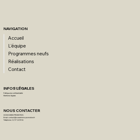
NAVIGATION
Accueil
L'équipe
Programmes neufs
Réalisations
Contact
INFOS LÉGALES
© 2026
by Ex.nihilo
Politique de confidentialité
Mentions légales
NOUS CONTACTER
OCEAN IMMO PROMOTION
Email :
contact@oceanimmo-promotion.fr
Téléphone : 02 97 26 59 06